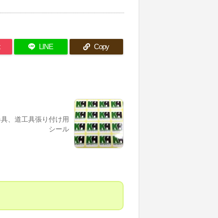
t
LINE
Copy
器具、道工具張り付け用
シール