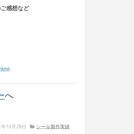
のご感想など
html
ー
へ
21年10月28日
シール製作実績