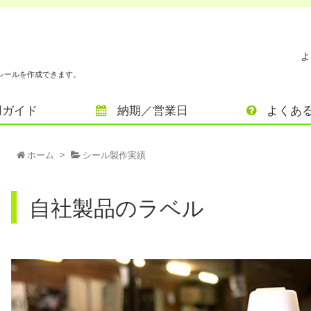
よ
シールを作成できます。
用ガイド
納期／営業日
よくあ
ホーム
>
シール製作実績
自社製品のラベル