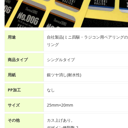
用途
自社製品(ミニ四駆・ラジコン用ベアリングの
リング
商品タイプ
シングルタイプ
用紙
銀ツヤ消し(耐水性)
PP加工
なし
サイズ
25mm×20mm
その他
カス上げあり。
デザイン種類数 2。