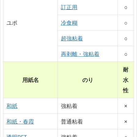
訂正用
○
ユポ
冷食糊
○
超強粘着
○
再剥離・強粘着
○
耐
用紙名
のり
水
性
和紙
強粘着
×
和紙・春霞
普通粘着
×
透明PET
強粘着
○