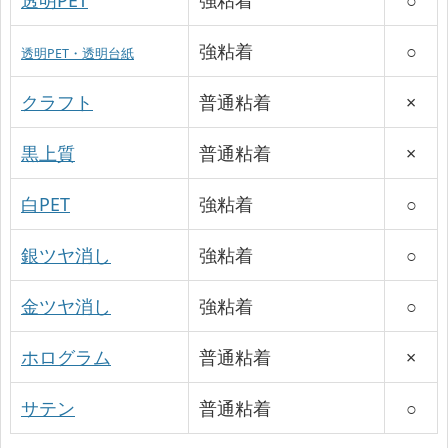
強粘着
○
透明PET・透明台紙
クラフト
普通粘着
×
黒上質
普通粘着
×
白PET
強粘着
○
銀ツヤ消し
強粘着
○
金ツヤ消し
強粘着
○
ホログラム
普通粘着
×
サテン
普通粘着
○